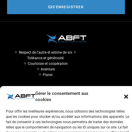
S'ENREGISTRER
Respect de l'autre et estime de soi
Tolérance et générosité
Courtoisie et coopération
Aventure
Plaisir
Travailler à l'ABFT
Gérer le consentement aux
cookies
Initiateur en Taekwondo
Pour offrir les meilleures expériences, nous utilisons des technologies telles
Contact
que les cookies pour stocker et/ou accéder aux informations des appareils. Le
fait de consentir à ces technologies nous permettra de traiter des données
telles que le comportement de navigation ou les ID uniques sur ce site. Le fait
Association Belge Francophone de Taekwondo