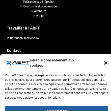
Tolérance et générosité
Courtoisie et coopération
Aventure
Plaisir
Travailler à l'ABFT
Initiateur en Taekwondo
Contact
Gérer le consentement aux
Association Belge Francophone de Taekwondo
cookies
Chaussée de Wavre, 2057 - 1160 Auderghem
info@abft.be
Pour offrir les meilleures expériences, nous utilisons des technologies telles
+32 (0)2 347 34 77
que les cookies pour stocker et/ou accéder aux informations des appareils.
Le fait de consentir à ces technologies nous permettra de traiter des données
telles que le comportement de navigation ou les ID uniques sur ce site. Le fait
de ne pas consentir ou de retirer son consentement peut avoir un effet négatif
sur certaines caractéristiques et fonctions.
Copyright © 2023 ABFT.BE – Tous droits réservés