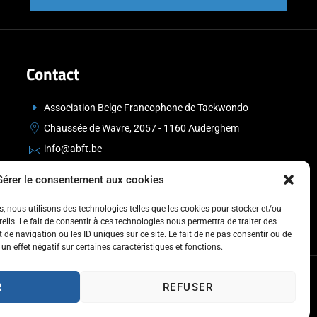
Contact
Association Belge Francophone de Taekwondo
Chaussée de Wavre, 2057 - 1160 Auderghem
info@abft.be
+32 (0)2 347 34 77
Gérer le consentement aux cookies
es, nous utilisons des technologies telles que les cookies pour stocker et/ou
ils. Le fait de consentir à ces technologies nous permettra de traiter des
de navigation ou les ID uniques sur ce site. Le fait de ne pas consentir ou de
un effet négatif sur certaines caractéristiques et fonctions.
R
REFUSER