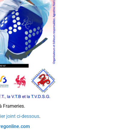
à Frameries.
hier joint ci-dessous
.
regonline.com