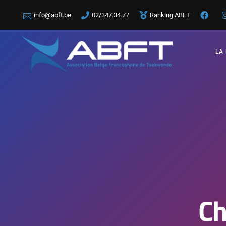
info@abft.be
02/347.34.77
Ranking ABFT
LA
Ch