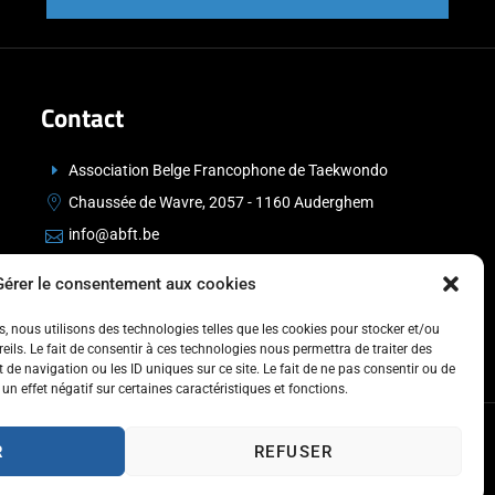
Contact
Association Belge Francophone de Taekwondo
Chaussée de Wavre, 2057 - 1160 Auderghem
info@abft.be
+32 (0)2 347 34 77
Gérer le consentement aux cookies
es, nous utilisons des technologies telles que les cookies pour stocker et/ou
ils. Le fait de consentir à ces technologies nous permettra de traiter des
de navigation ou les ID uniques sur ce site. Le fait de ne pas consentir ou de
un effet négatif sur certaines caractéristiques et fonctions.
R
REFUSER