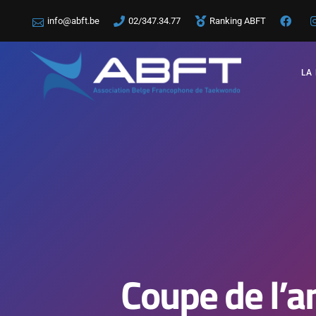
info@abft.be
02/347.34.77
Ranking ABFT
LA
Coupe de l’