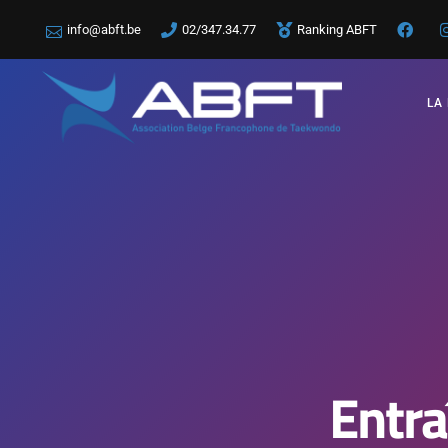
info@abft.be
02/347.34.77
Ranking ABFT
LA
Entr