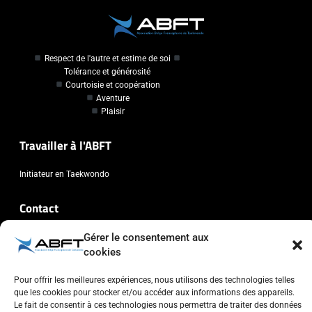
Respect de l'autre et estime de soi
Tolérance et générosité
Courtoisie et coopération
Aventure
Plaisir
Travailler à l'ABFT
Initiateur en Taekwondo
Contact
Gérer le consentement aux
Association Belge Francophone de Taekwondo
cookies
Chaussée de Wavre, 2057 - 1160 Auderghem
info@abft.be
Pour offrir les meilleures expériences, nous utilisons des technologies telles
+32 (0)2 347 34 77
que les cookies pour stocker et/ou accéder aux informations des appareils.
Le fait de consentir à ces technologies nous permettra de traiter des données