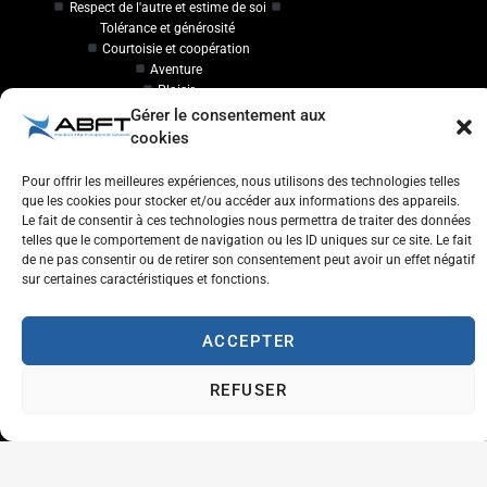
Respect de l'autre et estime de soi
Tolérance et générosité
Courtoisie et coopération
Aventure
Plaisir
Gérer le consentement aux
cookies
Travailler à l'ABFT
Pour offrir les meilleures expériences, nous utilisons des technologies telles
Initiateur en Taekwondo
que les cookies pour stocker et/ou accéder aux informations des appareils.
Le fait de consentir à ces technologies nous permettra de traiter des données
Contact
telles que le comportement de navigation ou les ID uniques sur ce site. Le fait
de ne pas consentir ou de retirer son consentement peut avoir un effet négatif
sur certaines caractéristiques et fonctions.
Association Belge Francophone de Taekwondo
Chaussée de Wavre, 2057 - 1160 Auderghem
ACCEPTER
info@abft.be
+32 (0)2 347 34 77
REFUSER