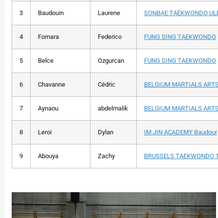
3
Baudouin
Laurene
SONBAE TAEKWONDO ULB
4
Fornara
Federico
FUNG SING TAEKWONDO
5
Belce
Ozgurcan
FUNG SING TAEKWONDO
6
Chavanne
Cédric
BELGIUM MARTIALS ART
7
Aynaou
abdelmalik
BELGIUM MARTIALS ART
8
Leroi
Dylan
IM JIN ACADEMY Baudour
9
Abouya
Zachy
BRUSSELS TAEKWONDO 