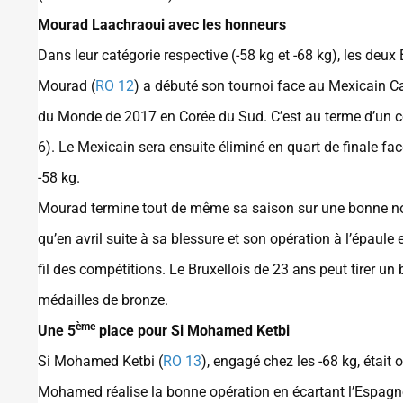
Mourad Laachraoui avec les honneurs
Dans leur catégorie respective (-58 kg et -68 kg), les deux
Mourad (
RO 12
) a débuté son tournoi face au Mexicain Ca
du Monde de 2017 en Corée du Sud. C’est au terme d’un co
6). Le Mexicain sera ensuite éliminé en quart de finale f
-58 kg.
Mourad termine tout de même sa saison sur une bonne no
qu’en avril suite à sa blessure et son opération à l’épaul
fil des compétitions. Le Bruxellois de 23 ans peut tirer un
médailles de bronze.
ème
Une 5
place pour Si Mohamed Ketbi
Si Mohamed Ketbi (
RO 13
), engagé chez les -68 kg, était
Mohamed réalise la bonne opération en écartant l’Espagnol