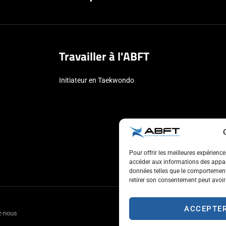
Travailler à l'ABFT
Initiateur en Taekwondo
Pour offrir les meilleures expérienc
accéder aux informations des appare
données telles que le comportement 
retirer son consentement peut avoir 
ACCEPTE
z-nous