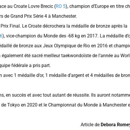
ace au Croate Lovre Brecic (
RO 5
), champion d’Europe en titre c
rs de Grand Prix Série 4 à Manchester.
Prix Final. Le Croate décrochera la médaille de bronze après la
6
), vice-champion du Monde des -68 kg en 2017. La médaille d’o
édaillé de bronze aux Jeux Olympique de Rio en 2016 et champ
 a également été sacré meilleur taekwondoïste de l’année au Wor
uipe fédérale a pris part.
vec 1 médaille d’or, 1 médaille d’argent et 4 médailles de bro
s, en succès et avec tout autant de réussite. Ils auront notamm
ues de Tokyo en 2020 et le Championnat du Monde à Manchester 
Article de
Debora Rome