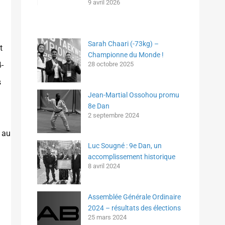
9 avril 2026
Sarah Chaari (-73kg) –
t
Championne du Monde !
-
28 octobre 2025
s
Jean-Martial Ossohou promu
8e Dan
2 septembre 2024
u au
Luc Sougné : 9e Dan, un
accomplissement historique
8 avril 2024
Assemblée Générale Ordinaire
2024 – résultats des élections
25 mars 2024