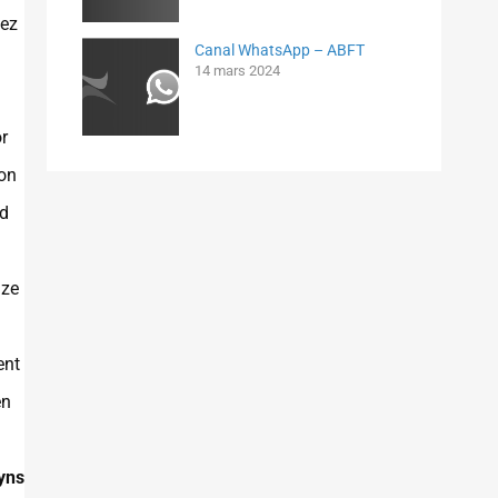
hez
Canal WhatsApp – ABFT
14 mars 2024
r
ion
ld
nze
ent
en
yns