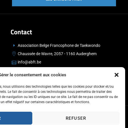
Contact
Association Belge Francophone de Taekwondo
Chaussée de Wavre, 2057 - 1160 Auderghem
info@abft.be
+32 (0)2 347 34 77
Gérer le consentement aux cookies
es, nous utilisons des technologies telles que les cookies pour stocker et/ou
ils. Le fait de consentir à ces technologies nous permettra de traiter des
de navigation ou les ID uniques sur ce site. Le fait de ne pas consentir ou de
un effet négatif sur certaines caractéristiques et fonctions.
R
REFUSER