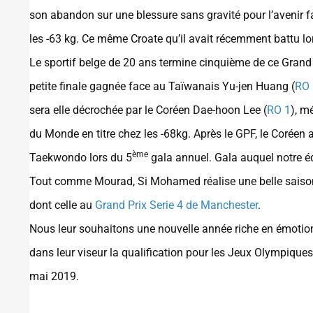
son abandon sur une blessure sans gravité pour l’avenir f
les -63 kg. Ce même Croate qu’il avait récemment battu lo
Le sportif belge de 20 ans termine cinquième de ce Grand 
petite finale gagnée face au Taïwanais Yu-jen Huang (
RO 
sera elle décrochée par le Coréen Dae-hoon Lee (
RO 1
), m
du Monde en titre chez les -68kg. Après le GPF, le Coréen
ème
Taekwondo lors du 5
gala annuel. Gala auquel notre éq
Tout comme Mourad, Si Mohamed réalise une belle saison a
dont celle au
Grand Prix Serie 4 de Manchester
.
Nous leur souhaitons une nouvelle année riche en émotion
dans leur viseur la qualification pour les Jeux Olympiq
mai 2019.