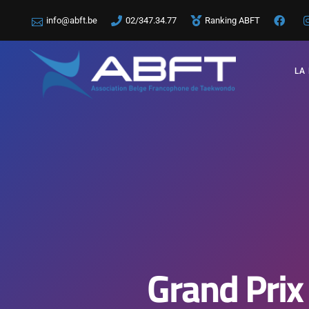
info@abft.be
02/347.34.77
Ranking ABFT
LA
Grand Prix