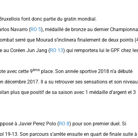
 Bruxellois font donc partie du gratin mondial.
rlos Navarro (
RO 5
), médaillé de bronze au dernier Championna
mbat serré que Mourad s’inclinera finalement de deux points (4
ace au Coréen Jun Jang (
RO 13
) qui remportera lui le GPF chez le
ème
te avec cette 9
place. Son année sportive 2018 n’a débuté
e en décembre 2017. Il a su retrouver ses sensations et son nivea
 bilan plus que positif de sa saison avec 1 médaille d’argent et 3
 opposé à Javier Perez Polo (
RO 8
) pour son premier duel. Si
 19-13. Son parcours s’arrête ensuite en quart de finale suite à