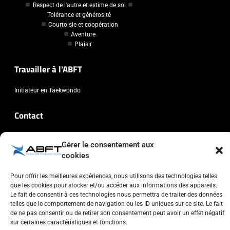
Respect de l'autre et estime de soi
Tolérance et générosité
Courtoisie et coopération
Aventure
Plaisir
Travailler à l'ABFT
Initiateur en Taekwondo
Contact
Association Belge Francophone de Taekwondo
Gérer le consentement aux
Chaussée de Wavre, 2057 - 1160 Auderghem
cookies
info@abft.be
Pour offrir les meilleures expériences, nous utilisons des technologies telles
+32 (0)2 347 34 77
que les cookies pour stocker et/ou accéder aux informations des appareils.
Le fait de consentir à ces technologies nous permettra de traiter des données
telles que le comportement de navigation ou les ID uniques sur ce site. Le fait
de ne pas consentir ou de retirer son consentement peut avoir un effet négatif
sur certaines caractéristiques et fonctions.