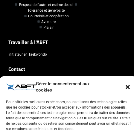
Respect de l'autre et estime de soi
Tolérance et générosité
Courtoisie et coopération
Aventure
Plaisir
Travailler à l'ABFT
Initiateur en Taekwondo
Contact
Association Belge Francophone de Taekwondo
Gérer le consentement aux
Chaussée de Wavre, 2057 - 1160 Auderghem
cookies
info@abft.be
Pour offrir les meilleures expériences, nous utilisons des technologies telles
+32 (0)2 347 34 77
que les cookies pour stocker et/ou accéder aux informations des appareils.
Le fait de consentir à ces technologies nous permettra de traiter des données
telles que le comportement de navigation ou les ID uniques sur ce site. Le fait
de ne pas consentir ou de retirer son consentement peut avoir un effet négatif
sur certaines caractéristiques et fonctions.