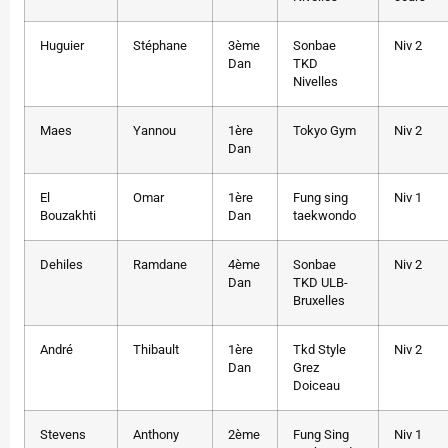
Huguier
Stéphane
3ème
Sonbae
Niv 2
Dan
TKD
Nivelles
Maes
Yannou
1ère
Tokyo Gym
Niv 2
Dan
El
Omar
1ère
Fung sing
Niv 1
Bouzakhti
Dan
taekwondo
Dehiles
Ramdane
4ème
Sonbae
Niv 2
Dan
TKD ULB-
Bruxelles
André
Thibault
1ère
Tkd Style
Niv 2
Dan
Grez
Doiceau
Stevens
Anthony
2ème
Fung Sing
Niv 1