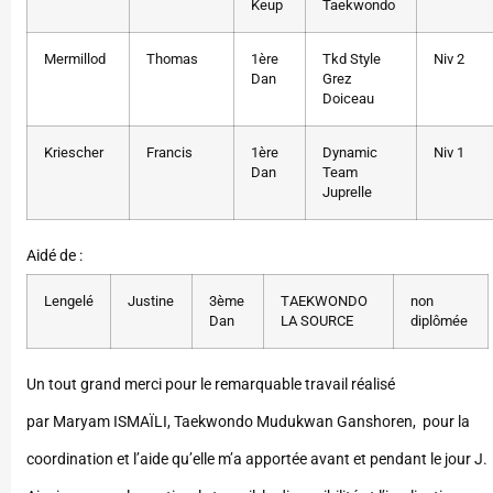
Keup
Taekwondo
Mermillod
Thomas
1ère
Tkd Style
Niv 2
Dan
Grez
Doiceau
Kriescher
Francis
1ère
Dynamic
Niv 1
Dan
Team
Juprelle
Aidé de :
Lengelé
Justine
3ème
TAEKWONDO
non
Dan
LA SOURCE
diplômée
Un tout grand merci pour le remarquable travail réalisé
par Maryam ISMAÏLI, Taekwondo Mudukwan Ganshoren, pour la
coordination et l’aide qu’elle m’a apportée avant et pendant le jour J.