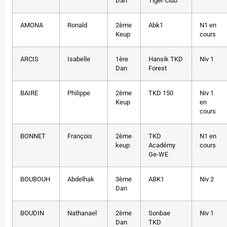
Dan
Tiger Club
AMONA
Ronald
2ème
Abk1
N1 en
Keup
cours
ARCIS
Isabelle
1ère
Hansik TKD
Niv 1
Dan
Forest
BAIRE
Philippe
2ème
TKD 150
Niv 1
Keup
en
cours
BONNET
François
2ème
TKD
N1 en
keup
Académy
cours
Ge-WE
BOUBOUH
Abdelhak
3ème
ABK1
Niv 2
Dan
BOUDIN
Nathanael
2ème
Sonbae
Niv 1
Dan
TKD