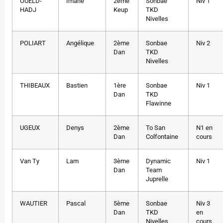
OUELD-
Imane
2ème
Sonbae
Niv 1
HADJ
Keup
TKD
Nivelles
POLIART
Angélique
2ème
Sonbae
Niv 2
Dan
TKD
Nivelles
THIBEAUX
Bastien
1ère
Sonbae
Niv 1
Dan
TKD
Flawinne
UGEUX
Denys
2ème
To San
N1 en
Dan
Colfontaine
cours
Van Ty
Lam
3ème
Dynamic
Niv 1
Dan
Team
Juprelle
WAUTIER
Pascal
5ème
Sonbae
Niv 3
Dan
TKD
en
Nivelles
cours