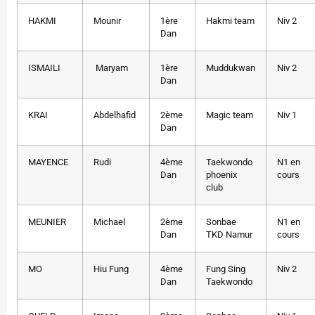
HAKMI
Mounir
1ère
Hakmi team
Niv 2
Dan
ISMAILI
Maryam
1ère
Muddukwan
Niv 2
Dan
KRAI
Abdelhafid
2ème
Magic team
Niv 1
Dan
MAYENCE
Rudi
4ème
Taekwondo
N1 en
Dan
phoenix
cours
club
MEUNIER
Michael
2ème
Sonbae
N1 en
Dan
TKD Namur
cours
MO
Hiu Fung
4ème
Fung Sing
Niv 2
Dan
Taekwondo