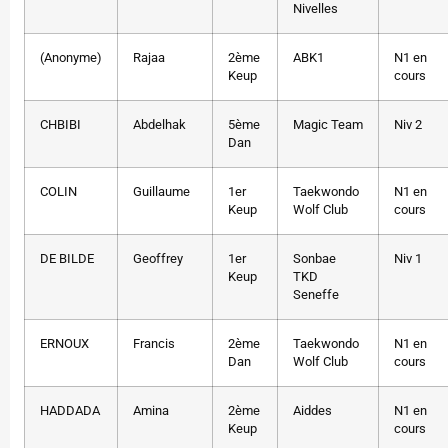
Nivelles
(Anonyme)
Rajaa
2ème
ABK1
N1 en
Keup
cours
CHBIBI
Abdelhak
5ème
Magic Team
Niv 2
Dan
COLIN
Guillaume
1er
Taekwondo
N1 en
Keup
Wolf Club
cours
DE BILDE
Geoffrey
1er
Sonbae
Niv 1
Keup
TKD
Seneffe
ERNOUX
Francis
2ème
Taekwondo
N1 en
Dan
Wolf Club
cours
HADDADA
Amina
2ème
Aiddes
N1 en
Keup
cours