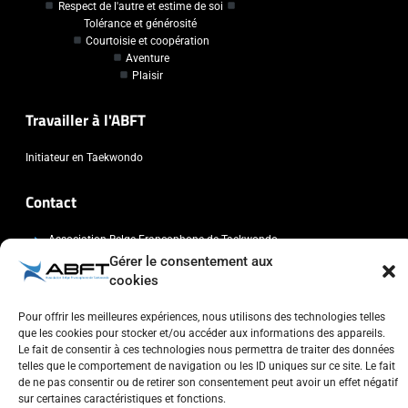
Respect de l'autre et estime de soi
Tolérance et générosité
Courtoisie et coopération
Aventure
Plaisir
Travailler à l'ABFT
Initiateur en Taekwondo
Contact
Association Belge Francophone de Taekwondo
Gérer le consentement aux
Chaussée de Wavre, 2057 - 1160 Auderghem
cookies
info@abft.be
+32 (0)2 347 34 77
Pour offrir les meilleures expériences, nous utilisons des technologies telles
que les cookies pour stocker et/ou accéder aux informations des appareils.
Le fait de consentir à ces technologies nous permettra de traiter des données
telles que le comportement de navigation ou les ID uniques sur ce site. Le fait
de ne pas consentir ou de retirer son consentement peut avoir un effet négatif
sur certaines caractéristiques et fonctions.