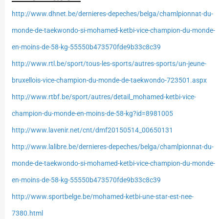
http://www.dhnet.be/dernieres-depeches/belga/chamlpionnat-du-
monde-de-taekwondo-si-mohamed-ketbi-vice-champion-du-monde-
en-moins-de-58-kg-55550b473570fde9b33c8c39
http://www.rtl.be/sport/tous-les-sports/autres-sports/un-jeune-
bruxellois-vice-champion-du-monde-de-taekwondo-723501.aspx
http://www.rtbf.be/sport/autres/detail_mohamed-ketbi-vice-
champion-du-monde-en-moins-de-58-kg?id=8981005
http://www.lavenir.net/cnt/dmf20150514_00650131
http://www.lalibre.be/dernieres-depeches/belga/chamlpionnat-du-
monde-de-taekwondo-si-mohamed-ketbi-vice-champion-du-monde-
en-moins-de-58-kg-55550b473570fde9b33c8c39
http://www.sportbelge.be/mohamed-ketbi-une-star-est-nee-
7380.html