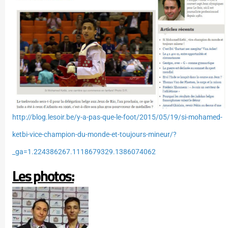
http://blog.lesoir.be/y-a-pas-que-le-foot/2015/05/19/si-mohamed-
ketbi-vice-champion-du-monde-et-toujours-mineur/?
_ga=1.224386267.1118679329.1386074062
Les photos: