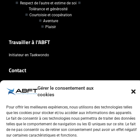
Respect de l'autre et estime de soi
Tolérance et générosité
Courtoisie et coopération
Aventure
Plaisir
Travailler à l'ABFT
Initiateur en Taekwondo
Contact
Association Belge Francophone de Taekwondo
Gérer le consentement aux
Chaussée de Wavre, 2057 - 1160 Auderghem
cookies
info@abft.be
Pour offrir les meilleures expériences, nous utilisons des technologies telles
+32 (0)2 347 34 77
que les cookies pour stocker et/ou accéder aux informations des appareils.
Le fait de consentir à ces technologies nous permettra de traiter des données
telles que le comportement de navigation ou les ID uniques sur ce site. Le fait
de ne pas consentir ou de retirer son consentement peut avoir un effet négatif
sur certaines caractéristiques et fonctions.