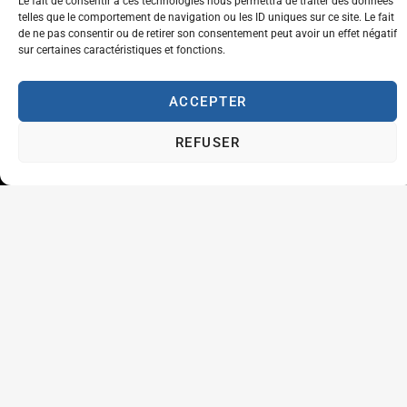
Le fait de consentir à ces technologies nous permettra de traiter des données
telles que le comportement de navigation ou les ID uniques sur ce site. Le fait
de ne pas consentir ou de retirer son consentement peut avoir un effet négatif
sur certaines caractéristiques et fonctions.
ACCEPTER
REFUSER
Inscrivez-vous à notre newsletter pour recevoir
les dernières actualités et mises à jour
directement dans votre boîte de réception.
S'ENREGISTRER