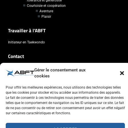
Tolérance et générosité
Courtoisie et coopération
Aventure
Plaisir
Travailler à l'ABFT
Initiateur en Taekwondo
Contact
Association Belge Francophone de Taekwondo
Gérer le consentement aux
Chaussée de Wavre, 2057 - 1160 Auderghem
cookies
info@abft.be
Pour offrir les meilleures expériences, nous utilisons des technologies telles
+32 (0)2 347 34 77
que les cookies pour stocker et/ou accéder aux informations des appareils.
Le fait de consentir à ces technologies nous permettra de traiter des données
telles que le comportement de navigation ou les ID uniques sur ce site. Le fait
de ne pas consentir ou de retirer son consentement peut avoir un effet négatif
sur certaines caractéristiques et fonctions.
Copyright © 2023 ABFT.BE – Tous droits réservés