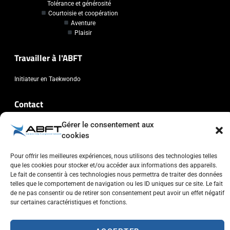
Tolérance et générosité
Courtoisie et coopération
Aventure
Plaisir
Travailler à l'ABFT
Initiateur en Taekwondo
Contact
Gérer le consentement aux
Association Belge Francophone de Taekwondo
cookies
Chaussée de Wavre, 2057 - 1160 Auderghem
info@abft.be
Pour offrir les meilleures expériences, nous utilisons des technologies telles
+32 (0)2 347 34 77
que les cookies pour stocker et/ou accéder aux informations des appareils.
Le fait de consentir à ces technologies nous permettra de traiter des données
telles que le comportement de navigation ou les ID uniques sur ce site. Le fait
de ne pas consentir ou de retirer son consentement peut avoir un effet négatif
sur certaines caractéristiques et fonctions.
Copyright © 2023 ABFT.BE – Tous droits réservés