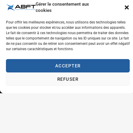
25 mars 2024
Gérer le consentement aux
cookies
Pour offrir les meilleures expériences, nous utilisons des technologies telles
Canal WhatsApp – ABFT
que les cookies pour stocker et/ou accéder aux informations des appareils.
14 mars 2024
Le fait de consentir à ces technologies nous permettra de traiter des données
telles que le comportement de navigation ou les ID uniques sur ce site. Le fait
de ne pas consentir ou de retirer son consentement peut avoir un effet négatif
sur certaines caractéristiques et fonctions.
ACCEPTER
REFUSER
Inscrivez-vous à notre newsletter pour recevoir
les dernières actualités et mises à jour
directement dans votre boîte de réception.