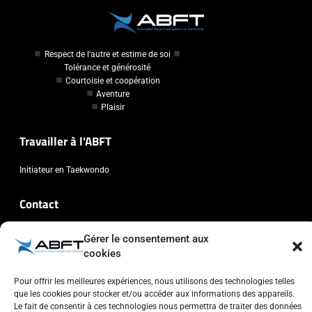
Respect de l'autre et estime de soi
Tolérance et générosité
Courtoisie et coopération
Aventure
Plaisir
Travailler à l'ABFT
Initiateur en Taekwondo
Contact
Association Belge Francophone de Taekwondo
Gérer le consentement aux
Chaussée de Wavre, 2057 - 1160 Auderghem
cookies
info@abft.be
Pour offrir les meilleures expériences, nous utilisons des technologies telles
+32 (0)2 347 34 77
que les cookies pour stocker et/ou accéder aux informations des appareils.
Le fait de consentir à ces technologies nous permettra de traiter des données