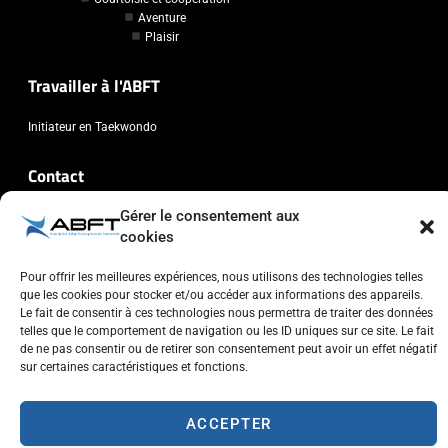
Aventure
Plaisir
Travailler à l'ABFT
Initiateur en Taekwondo
Contact
Gérer le consentement aux
Association Belge Francophone de Taekwondo
cookies
Chaussée de Wavre, 2057 - 1160 Auderghem
info@abft.be
Pour offrir les meilleures expériences, nous utilisons des technologies telles
+32 (0)2 347 34 77
que les cookies pour stocker et/ou accéder aux informations des appareils.
Le fait de consentir à ces technologies nous permettra de traiter des données
telles que le comportement de navigation ou les ID uniques sur ce site. Le fait
de ne pas consentir ou de retirer son consentement peut avoir un effet négatif
sur certaines caractéristiques et fonctions.
Copyright © 2023 ABFT.BE – Tous droits réservés
ACCEPTER
Politique de confidentialité
Utilisation des cookies
Contactez-nous