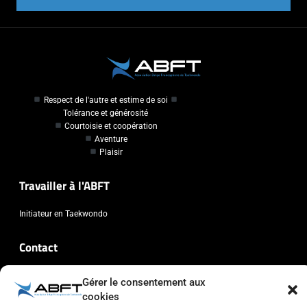
Respect de l'autre et estime de soi
Tolérance et générosité
Courtoisie et coopération
Aventure
Plaisir
Travailler à l'ABFT
Initiateur en Taekwondo
Contact
Association Belge Francophone de Taekwondo
Gérer le consentement aux
Chaussée de Wavre, 2057 - 1160 Auderghem
cookies