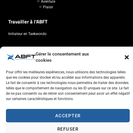
Aventure
Plaisir
Travailler à l'ABFT
Initiateur en Taekwondo
Contact
Gérer le consentement aux
cookies
Association Belge Francophone de Taekwondo
Chaussée de Wavre, 2057 - 1160 Auderghem
Pour offrir les meilleures expériences, nous utilisons des technologies telles
info@abft.be
que les cookies pour stocker et/ou accéder aux informations des appareils.
Le fait de consentir à ces technologies nous permettra de traiter des données
+32 (0)2 347 34 77
telles que le comportement de navigation ou les ID uniques sur ce site. Le fait
de ne pas consentir ou de retirer son consentement peut avoir un effet négatif
sur certaines caractéristiques et fonctions.
ACCEPTER
Copyright © 2023 ABFT.BE – Tous droits réservés
Politique de confidentialité
Utilisation des cookies
Contactez-nous
REFUSER