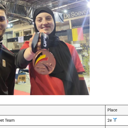
Place
eet Team
2e