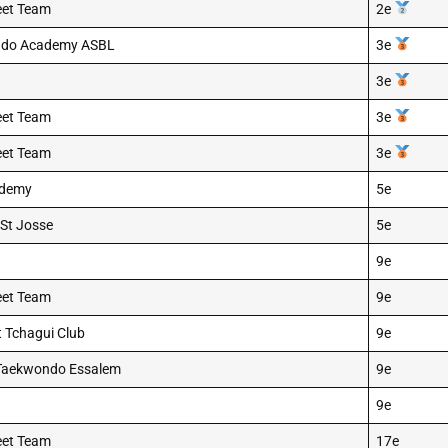
eet Team
2e
ndo Academy ASBL
3e
3e
eet Team
3e
eet Team
3e
ademy
5e
St Josse
5e
9e
eet Team
9e
 Tchagui Club
9e
 Taekwondo Essalem
9e
9e
eet Team
17e