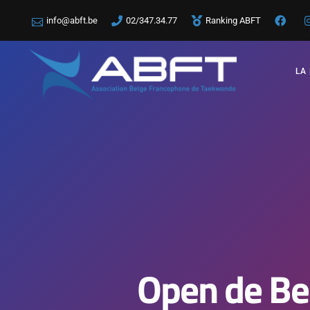
info@abft.be
02/347.34.77
Ranking ABFT
LA
Open de Bel