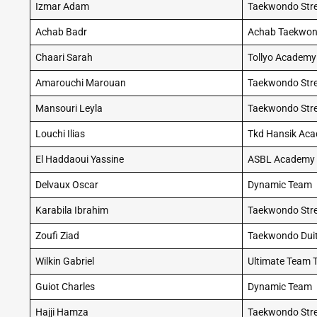
Izmar Adam
Taekwondo Str
Achab Badr
Achab Taekwo
Chaari Sarah
Tollyo Academy
Amarouchi Marouan
Taekwondo Str
Mansouri Leyla
Taekwondo Str
Louchi Ilias
Tkd Hansik Ac
El Haddaoui Yassine
ASBL Academy 
Delvaux Oscar
Dynamic Team
Karabila Ibrahim
Taekwondo Str
Zoufi Ziad
Taekwondo Duit
Wilkin Gabriel
Ultimate Team
Guiot Charles
Dynamic Team
Hajji Hamza
Taekwondo Str