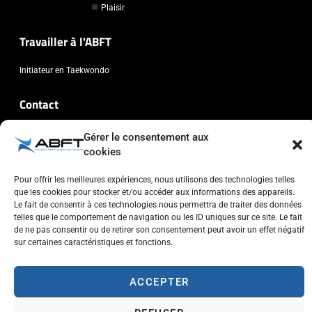
Plaisir
Travailler à l'ABFT
Initiateur en Taekwondo
Contact
Association Belge Francophone de Taekwondo
Gérer le consentement aux
cookies
Chaussée de Wavre, 2057 - 1160 Auderghem
info@abft.be
Pour offrir les meilleures expériences, nous utilisons des technologies telles
+32 (0)2 347 34 77
que les cookies pour stocker et/ou accéder aux informations des appareils.
Le fait de consentir à ces technologies nous permettra de traiter des données
telles que le comportement de navigation ou les ID uniques sur ce site. Le fait
de ne pas consentir ou de retirer son consentement peut avoir un effet négatif
sur certaines caractéristiques et fonctions.
Copyright © 2023 ABFT.BE – Tous droits réservés
ACCEPTER
Politique de confidentialité
Utilisation des cookies
Contactez-nous