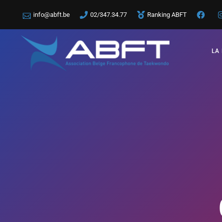
info@abft.be
02/347.34.77
Ranking ABFT
LA