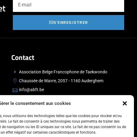
et
S'ENREGISTRER
Contact
Association Belge Francophone de Taekwondo
Chaussée de Wavre, 2057 - 1160 Auderghem
info@abft.be
+32 (0)2 347 34 77
Gérer le consentement aux cookies
es, nous utilisons des technologies telles que les cookies pour stocker et/ou
ils. Le fait de consentir à ces technologies nous permettra de traiter des
de navigation ou les ID uniques sur ce site. Le fait de ne pas consentir ou de
un effet négatif sur certaines caractéristiques et fonctions.