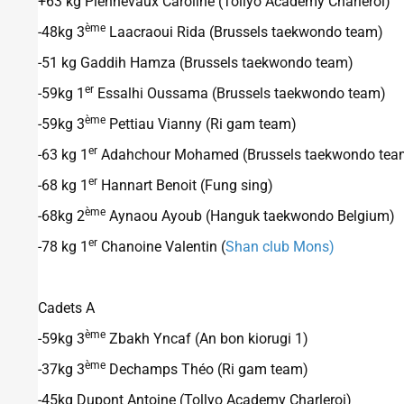
+63 kg Plennevaux Caroline (Tollyo Academy Charleroi)
ème
-48kg 3
Laacraoui Rida (Brussels taekwondo team)
-51 kg Gaddih Hamza (Brussels taekwondo team)
er
-59kg 1
Essalhi Oussama (Brussels taekwondo team)
ème
-59kg 3
Pettiau Vianny (Ri gam team)
er
-63 kg 1
Adahchour Mohamed (Brussels taekwondo tea
er
-68 kg 1
Hannart Benoit (Fung sing)
ème
-68kg 2
Aynaou Ayoub (Hanguk taekwondo Belgium)
er
-78 kg 1
Chanoine Valentin (
Shan club Mons)
Cadets A
ème
-59kg 3
Zbakh Yncaf (An bon kiorugi 1)
ème
-37kg 3
Dechamps Théo (Ri gam team)
-45kg Dupont Antoine (Tollyo Academy Charleroi)