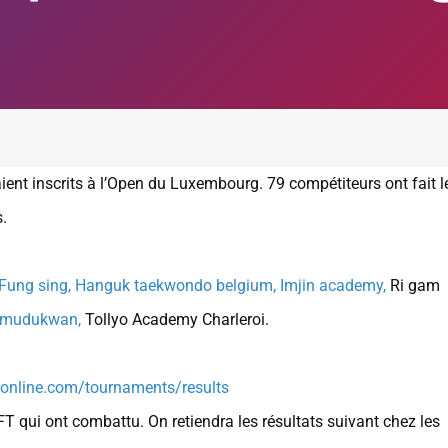
ent inscrits à l’Open du Luxembourg. 79 compétiteurs ont fait l
.
Fung sing,
Hanguk taekwondo belgium,
Imjin academy,
Ri gam
-mudukwan,
Tollyo Academy Charleroi.
online.com/tournaments/results
BFT qui ont combattu. On retiendra les résultats suivant chez les