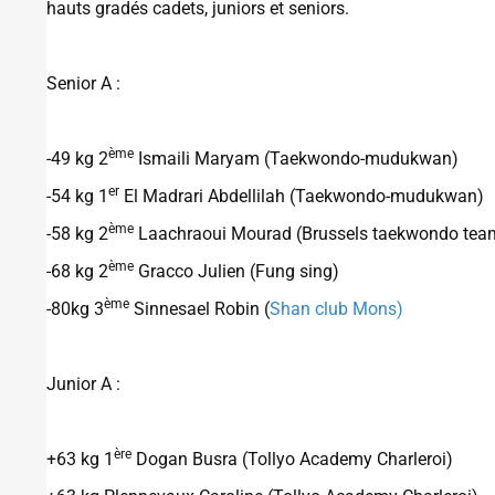
hauts gradés cadets, juniors et seniors.
Senior A :
ème
-49 kg 2
Ismaili Maryam (Taekwondo-mudukwan)
er
-54 kg 1
El Madrari Abdellilah (Taekwondo-mudukwan)
ème
-58 kg 2
Laachraoui Mourad (Brussels taekwondo tea
ème
-68 kg 2
Gracco Julien (Fung sing)
ème
-80kg 3
Sinnesael Robin (
Shan club Mons)
Junior A :
ère
+63 kg 1
Dogan Busra (Tollyo Academy Charleroi)