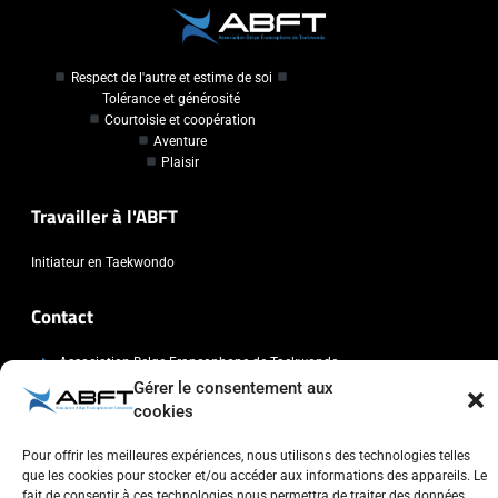
Respect de l'autre et estime de soi
Tolérance et générosité
Courtoisie et coopération
Aventure
Plaisir
Travailler à l'ABFT
Initiateur en Taekwondo
Contact
Association Belge Francophone de Taekwondo
Gérer le consentement aux
Chaussée de Wavre, 2057 - 1160 Auderghem
cookies
info@abft.be
+32 (0)2 347 34 77
Pour offrir les meilleures expériences, nous utilisons des technologies telles
que les cookies pour stocker et/ou accéder aux informations des appareils. Le
fait de consentir à ces technologies nous permettra de traiter des données