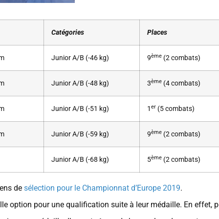
Catégories
Places
ème
am
Junior A/B (-46 kg)
9
(2 combats)
ème
am
Junior A/B (-48 kg)
3
(4 combats)
er
am
Junior A/B (-51 kg)
1
(5 combats)
ème
am
Junior A/B (-59 kg)
9
(2 combats)
ème
Junior A/B (-68 kg)
5
(2 combats)
pens de
sélection pour le Championnat d’Europe 2019
.
ption pour une qualification suite à leur médaille. En effet, 