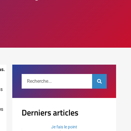
as.
as
Derniers articles
ès
Je fais le point