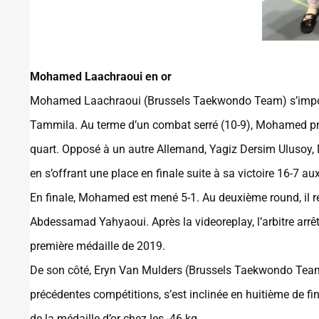
Mohamed Laachraoui en or
Mohamed Laachraoui (Brussels Taekwondo Team) s’impose 
Tammila. Au terme d’un combat serré (10-9), Mohamed pren
quart. Opposé à un autre Allemand, Yagiz Dersim Ulusoy,
en s’offrant une place en finale suite à sa victoire 16-7 
En finale, Mohamed est mené 5-1. Au deuxième round, il r
Abdessamad Yahyaoui. Après la videoreplay, l’arbitre arr
première médaille de 2019.
De son côté, Eryn Van Mulders (Brussels Taekwondo Team)
précédentes compétitions, s’est inclinée en huitième de fina
de la médaille d’or chez les -46 kg.