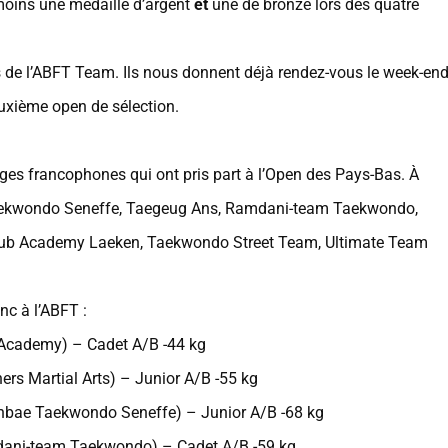
moins une médaille d’argent
et
une de bronze lors des quatre
 de l’ABFT Team. Ils nous donnent déjà rendez-vous le week-en
euxième open de sélection.
elges francophones qui ont pris part à l’Open des Pays-Bas. À
 Taekwondo Seneffe, Taegeug Ans, Ramdani-team Taekwondo,
ub Academy Laeken, Taekwondo Street Team, Ultimate Team
nc à l’ABFT :
o Academy) – Cadet A/B -44 kg
hers Martial Arts) – Junior A/B -55 kg
Sonbae Taekwondo Seneffe) – Junior A/B -68 kg
mdani-team Taekwondo) – Cadet A/B -59 kg