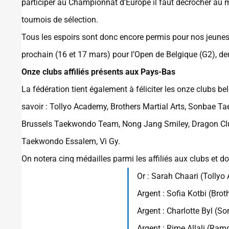
participer au Championnat d’Europe il faut décrocher au 
tournois de sélection.
Tous les espoirs sont donc encore permis pour nos jeunes
prochain (16 et 17 mars) pour l’Open de Belgique (G2), d
Onze clubs affiliés présents aux Pays-Bas
La fédération tient également à féliciter les onze clubs b
savoir : Tollyo Academy, Brothers Martial Arts, Sonbae
Brussels Taekwondo Team, Nong Jang Smiley, Dragon Cl
Taekwondo Essalem, Vi Gy.
On notera cinq médailles parmi les affiliés aux clubs et do
Or : Sarah Chaari (Tolly
Argent : Sofia Kotbi (Brot
Argent : Charlotte Byl (
Argent : Rime Allali (Ra