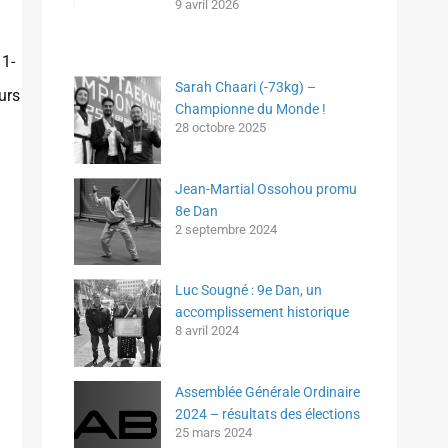
9 avril 2026
11-
Sarah Chaari (-73kg) –
urs
Championne du Monde !
28 octobre 2025
Jean-Martial Ossohou promu
8e Dan
2 septembre 2024
Luc Sougné : 9e Dan, un
accomplissement historique
8 avril 2024
Assemblée Générale Ordinaire
2024 – résultats des élections
25 mars 2024