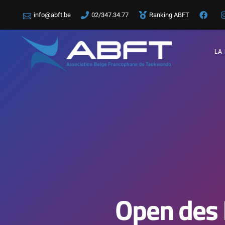
info@abft.be
02/347.34.77
Ranking ABFT
LA
Open des 