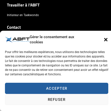
Travailler à l'ABFT
Initiateur en Taekwondo
Contact
Gérer le consentement aux
Association Belge Francophone de Taekwondo
cookies
Chaussée de Wavre, 2057 - 1160 Auderghem
info@abft.be
Pour offrir les meilleures expériences, nous utilisons des technologies telles
que les cookies pour stocker et/ou accéder aux informations des appareils.
+32 (0)2 347 34 77
Le fait de consentir à ces technologies nous permettra de traiter des données
telles que le comportement de navigation ou les ID uniques sur ce site. Le fait
de ne pas consentir ou de retirer son consentement peut avoir un effet négatif
sur certaines caractéristiques et fonctions.
ACCEPTER
Copyright © 2023 ABFT.BE – Tous droits réservés
Politique de confidentialité
Utilisation des cookies
Contactez-nous
REFUSER