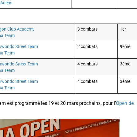
t Adeps
gon Club Academy
3 combats
1er
ha Team
kwondo Street Team
2 combats
9ème
ha Team
kwondo Street Team
4 combats
3ème
ha Team
kwondo Street Team
4 combats
3ème
ha Team
am est programmé les 19 et 20 mars prochains, pour l’
Open de