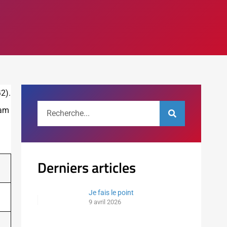
2).
eam
Derniers articles
Je fais le point
9 avril 2026