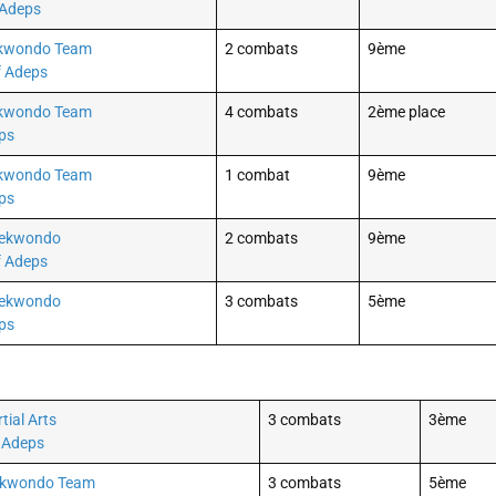
 Adeps
ekwondo Team
2 combats
9ème
f Adeps
ekwondo Team
4 combats
2ème place
ps
ekwondo Team
1 combat
9ème
ps
aekwondo
2 combats
9ème
f Adeps
aekwondo
3 combats
5ème
ps
tial Arts
3 combats
3ème
t Adeps
aekwondo Team
3 combats
5ème