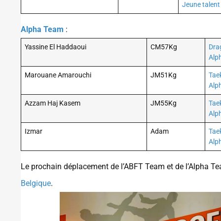
Jeune talen
Alpha Team
:
Yassine El Haddaoui
CM57Kg
Dra
Alp
Marouane Amarouchi
JM51Kg
Tae
Alp
Azzam Haj Kasem
JM55Kg
Tae
Alp
Izmar
Adam
Tae
Alp
Le prochain déplacement de l’ABFT Team et de l’Alpha Te
Belgique
.