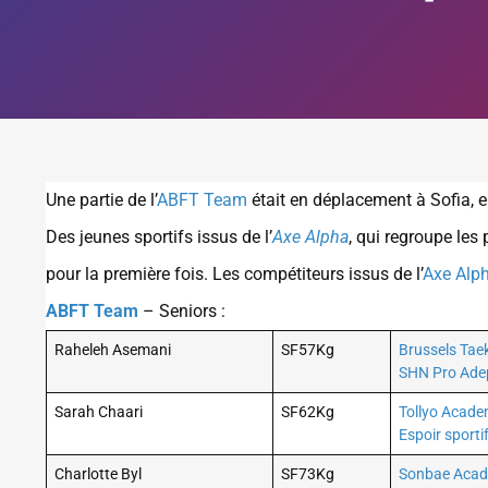
Une partie de l’
ABFT Team
était en déplacement à Sofia, e
Des jeunes sportifs issus de l’
Axe Alpha
, qui regroupe les
pour la première fois. Les compétiteurs issus de l’
Axe Alp
ABFT Team
– Seniors :
Raheleh Asemani
SF57Kg
Brussels Ta
SHN Pro Ade
Sarah Chaari
SF62Kg
Tollyo Acad
Espoir sporti
Charlotte Byl
SF73Kg
Sonbae Aca