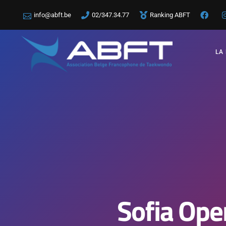
info@abft.be
02/347.34.77
Ranking ABFT
LA
Sofia Open