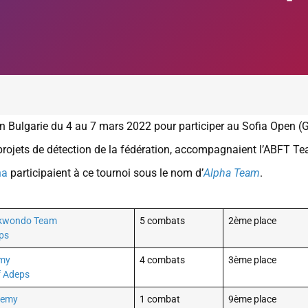
n Bulgarie du 4 au 7 mars 2022 pour participer au Sofia Open (G
 projets de détection de la fédération, accompagnaient l’ABFT T
ha
participaient à ce tournoi sous le nom d’
Alpha Team
.
ekwondo Team
5 combats
2ème place
ps
emy
4 combats
3ème place
f Adeps
demy
1 combat
9ème place