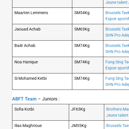
Jeune talent
Maarten Lemmens
SM54Kg
Brussels Ta
Espoir sporti
Jaouad Achab
SM63Kg
Brussels Ta
SHN Pro Ade
Badr Achab
SM74Kg
Brussels Ta
SHN Pro Ade
Noa Hanique
SM74Kg
Fung Sing T
Espoir sporti
Si Mohamed Ketbi
SM74Kg
Fung Sing T
SHN Pro Ade
ABFT Team
– Juniors :
Sofia Kotbi
JF63Kg
Brothers Mar
Jeune talen
Ilias Maghrioue
JM55Kg
Brussels T