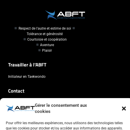
Respect de l'autre et estime de soi
Tolérance et générosité
Courtoisie et coopération
Aventure
Plaisir
Travailler à l'ABFT
Initiateur en Taekwondo
Contact
Association Belge Francophone de Taekwondo
Gérer le consentement aux
Chaussée de Wavre, 2057 - 1160 Auderghem
cookies
info@abft.be
Pour offrir les meilleures expériences, nous utilisons des technologies telles
+32 (0)2 347 34 77
que les cookies pour stocker et/ou accéder aux informations des appareils.