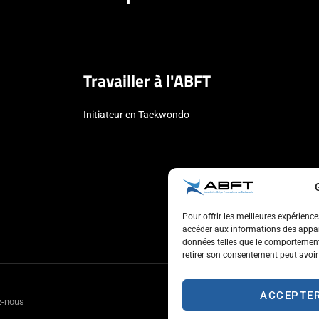
Travailler à l'ABFT
Initiateur en Taekwondo
Pour offrir les meilleures expérienc
accéder aux informations des appare
données telles que le comportement 
retirer son consentement peut avoir 
ACCEPTE
z-nous