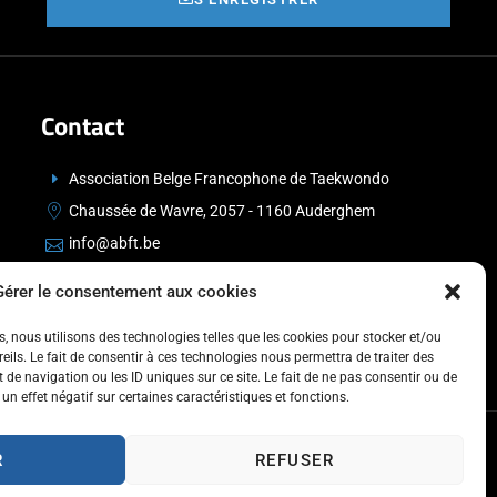
Contact
Association Belge Francophone de Taekwondo
Chaussée de Wavre, 2057 - 1160 Auderghem
info@abft.be
+32 (0)2 347 34 77
Gérer le consentement aux cookies
es, nous utilisons des technologies telles que les cookies pour stocker et/ou
ils. Le fait de consentir à ces technologies nous permettra de traiter des
de navigation ou les ID uniques sur ce site. Le fait de ne pas consentir ou de
un effet négatif sur certaines caractéristiques et fonctions.
R
REFUSER