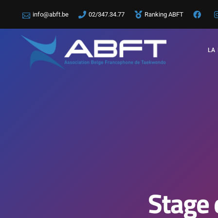
info@abft.be
02/347.34.77
Ranking ABFT
LA
Stage 