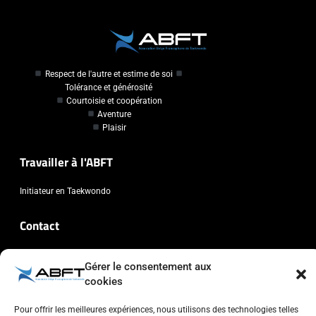
Respect de l'autre et estime de soi
Tolérance et générosité
Courtoisie et coopération
Aventure
Plaisir
Travailler à l'ABFT
Initiateur en Taekwondo
Contact
Association Belge Francophone de Taekwondo
Gérer le consentement aux
Chaussée de Wavre, 2057 - 1160 Auderghem
cookies
info@abft.be
+32 (0)2 347 34 77
Pour offrir les meilleures expériences, nous utilisons des technologies telles