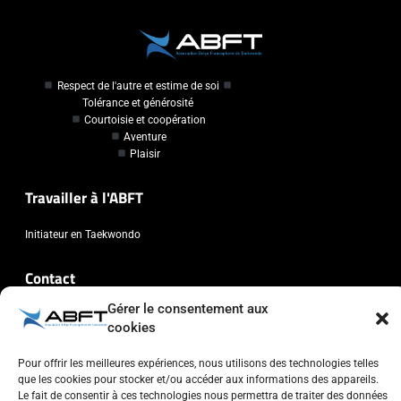
Respect de l'autre et estime de soi
Tolérance et générosité
Courtoisie et coopération
Aventure
Plaisir
Travailler à l'ABFT
Initiateur en Taekwondo
Contact
Gérer le consentement aux
Association Belge Francophone de Taekwondo
cookies
Chaussée de Wavre, 2057 - 1160 Auderghem
info@abft.be
Pour offrir les meilleures expériences, nous utilisons des technologies telles
que les cookies pour stocker et/ou accéder aux informations des appareils.
+32 (0)2 347 34 77
Le fait de consentir à ces technologies nous permettra de traiter des données