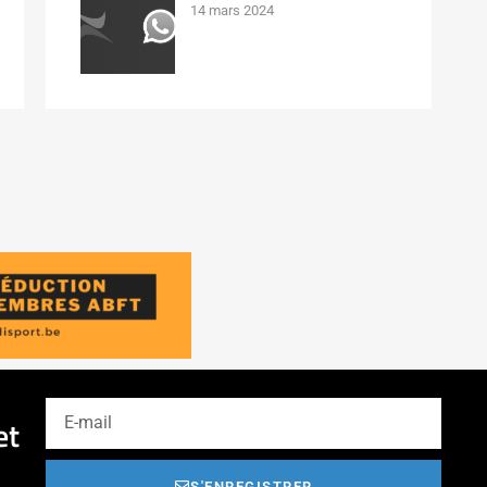
14 mars 2024
et
S'ENREGISTRER