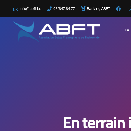
info@abft.be
02/347.34.77
Ranking ABFT
LA
En terrain