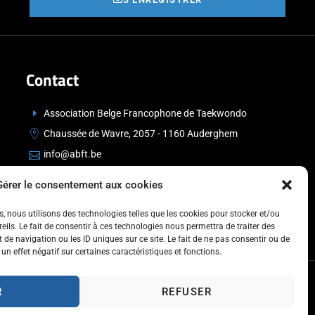
Contact
Association Belge Francophone de Taekwondo
Chaussée de Wavre, 2057 - 1160 Auderghem
info@abft.be
+32 (0)2 347 34 77
Gérer le consentement aux cookies
es, nous utilisons des technologies telles que les cookies pour stocker et/ou
ils. Le fait de consentir à ces technologies nous permettra de traiter des
de navigation ou les ID uniques sur ce site. Le fait de ne pas consentir ou de
un effet négatif sur certaines caractéristiques et fonctions.
R
REFUSER