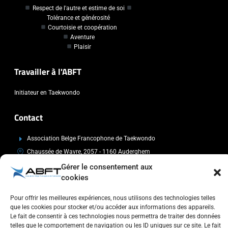
Respect de l'autre et estime de soi
Tolérance et générosité
Courtoisie et coopération
Aventure
Plaisir
Travailler à l'ABFT
Initiateur en Taekwondo
Contact
Association Belge Francophone de Taekwondo
Chaussée de Wavre, 2057 - 1160 Auderghem
info@abft.be
Gérer le consentement aux
cookies
+32 (0)2 347 34 77
Pour offrir les meilleures expériences, nous utilisons des technologies telles
que les cookies pour stocker et/ou accéder aux informations des appareils.
Le fait de consentir à ces technologies nous permettra de traiter des données
telles que le comportement de navigation ou les ID uniques sur ce site. Le fait