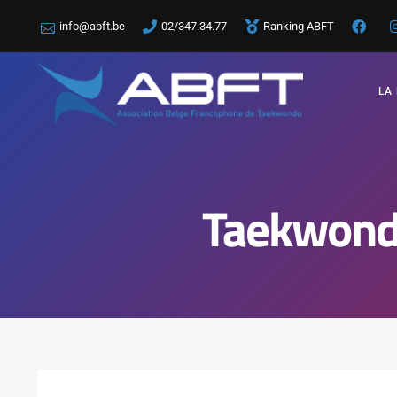
info@abft.be
02/347.34.77
Ranking ABFT
LA
Taekwond