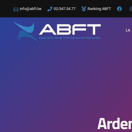
info@abft.be
02/347.34.77
Ranking ABFT
LA
Arde