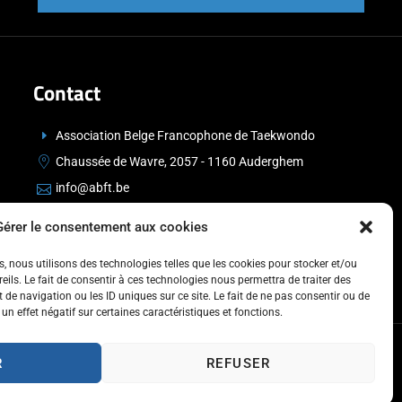
Contact
Association Belge Francophone de Taekwondo
Chaussée de Wavre, 2057 - 1160 Auderghem
info@abft.be
+32 (0)2 347 34 77
Gérer le consentement aux cookies
es, nous utilisons des technologies telles que les cookies pour stocker et/ou
ils. Le fait de consentir à ces technologies nous permettra de traiter des
de navigation ou les ID uniques sur ce site. Le fait de ne pas consentir ou de
un effet négatif sur certaines caractéristiques et fonctions.
R
REFUSER