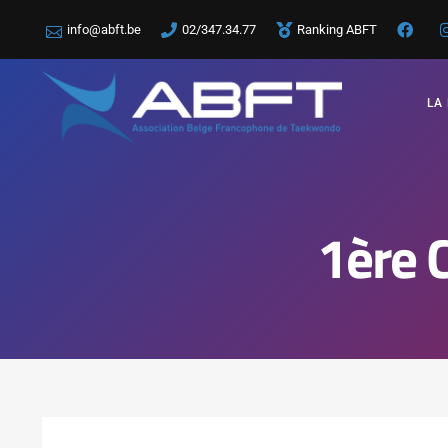
info@abft.be
02/347.34.77
Ranking ABFT
LA
1ère 