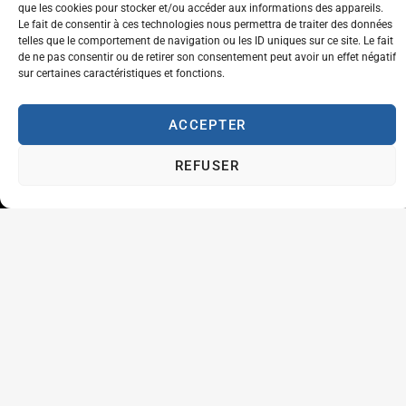
Aventure
que les cookies pour stocker et/ou accéder aux informations des appareils.
Le fait de consentir à ces technologies nous permettra de traiter des données
Plaisir
telles que le comportement de navigation ou les ID uniques sur ce site. Le fait
de ne pas consentir ou de retirer son consentement peut avoir un effet négatif
Travailler à l'ABFT
sur certaines caractéristiques et fonctions.
Initiateur en Taekwondo
ACCEPTER
Contact
REFUSER
Association Belge Francophone de Taekwondo
Chaussée de Wavre, 2057 - 1160 Auderghem
info@abft.be
+32 (0)2 347 34 77
Copyright © 2023 ABFT.BE – Tous droits réservés
Politique de confidentialité
Utilisation des cookies
Contactez-nous