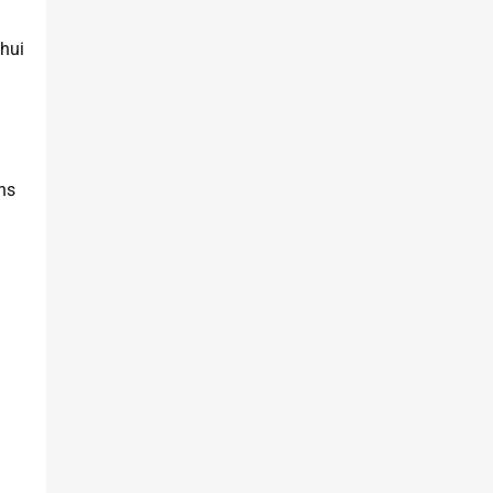
’hui
ns