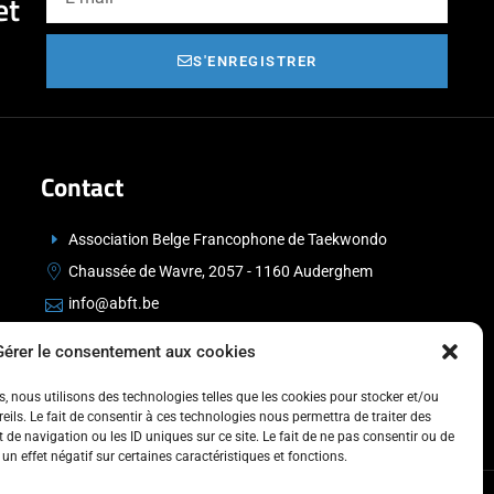
et
S'ENREGISTRER
Contact
Association Belge Francophone de Taekwondo
Chaussée de Wavre, 2057 - 1160 Auderghem
info@abft.be
+32 (0)2 347 34 77
Gérer le consentement aux cookies
es, nous utilisons des technologies telles que les cookies pour stocker et/ou
ils. Le fait de consentir à ces technologies nous permettra de traiter des
de navigation ou les ID uniques sur ce site. Le fait de ne pas consentir ou de
un effet négatif sur certaines caractéristiques et fonctions.