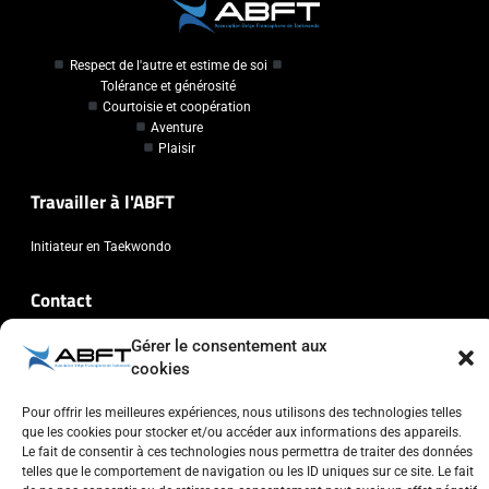
Respect de l'autre et estime de soi
Tolérance et générosité
Courtoisie et coopération
Aventure
Plaisir
Travailler à l'ABFT
Initiateur en Taekwondo
Contact
Gérer le consentement aux
Association Belge Francophone de Taekwondo
cookies
Chaussée de Wavre, 2057 - 1160 Auderghem
info@abft.be
Pour offrir les meilleures expériences, nous utilisons des technologies telles
+32 (0)2 347 34 77
que les cookies pour stocker et/ou accéder aux informations des appareils.
Le fait de consentir à ces technologies nous permettra de traiter des données
telles que le comportement de navigation ou les ID uniques sur ce site. Le fait