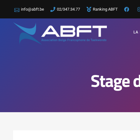
info@abft.be
02/347.34.77
Ranking ABFT
LA
Stage 