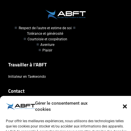
Respect de l'autre et estime de soi
Tolérance et générosité
Courtoisie et coopération
Aventure
Plaisir
Travailler à l'ABFT
Initiateur en Taekwondo
Contact
Gérer le consentement aux
Association Belge Francophone de Taekwondo
cookies
Chaussée de Wavre, 2057 - 1160 Auderghem
info@abft.be
Pour offrir les meilleures expériences, nous utilisons des technologies telles
+32 (0)2 347 34 77
que les cookies pour stocker et/ou accéder aux informations des appareils.