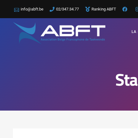
info@abft.be
02/347.34.77
Ranking ABFT
LA
St