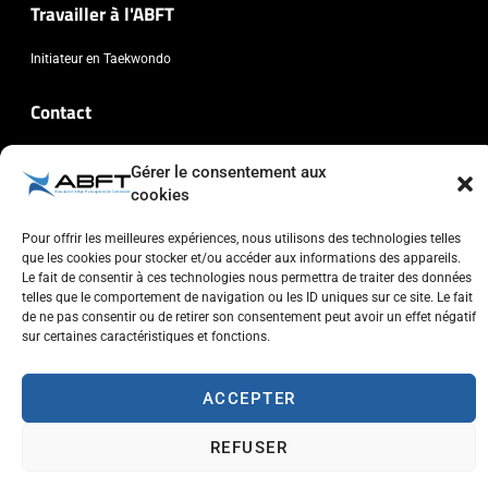
Travailler à l'ABFT
Initiateur en Taekwondo
Contact
Association Belge Francophone de Taekwondo
Gérer le consentement aux
Chaussée de Wavre, 2057 - 1160 Auderghem
cookies
info@abft.be
Pour offrir les meilleures expériences, nous utilisons des technologies telles
+32 (0)2 347 34 77
que les cookies pour stocker et/ou accéder aux informations des appareils.
Le fait de consentir à ces technologies nous permettra de traiter des données
telles que le comportement de navigation ou les ID uniques sur ce site. Le fait
de ne pas consentir ou de retirer son consentement peut avoir un effet négatif
sur certaines caractéristiques et fonctions.
Copyright © 2023 ABFT.BE – Tous droits réservés
Politique de confidentialité
Utilisation des cookies
Contactez-nous
ACCEPTER
REFUSER