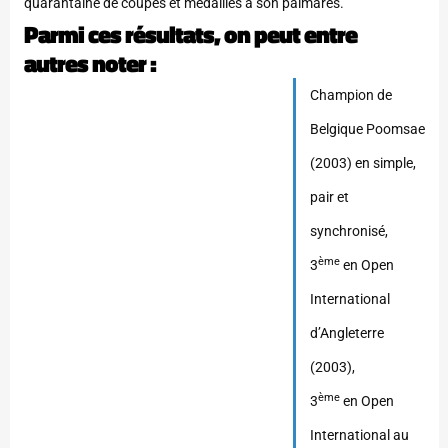
quarantaine de coupes et médailles à son palmarès.
Parmi ces résultats, on peut entre
autres noter :
Champion de
Belgique Poomsae
(2003) en simple,
pair et
synchronisé,
ème
3
en Open
International
d’Angleterre
(2003),
ème
3
en Open
International au