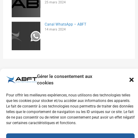
25 mars 2024
Canal WhatsApp – ABFT
14 mars 2024
Gérer le consentement aux
cookies
Pour offrir les meilleures expériences, nous utilisons des technologies telles
que les cookies pour stocker et/ou accéder aux informations des appareils.
Inscrivez-vous à notre newsletter pour recevoir
Le fait de consentir à ces technologies nous permettra de traiter des données
les dernières actualités et mises à jour
telles que le comportement de navigation ou les ID uniques sur ce site. Le fait
de ne pas consentir ou de retirer son consentement peut avoir un effet négatif
directement dans votre boîte de réception.
sur certaines caractéristiques et fonctions.