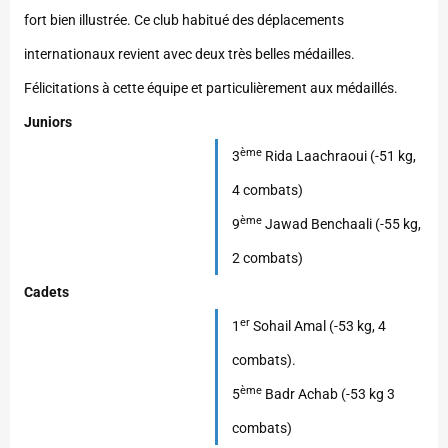
fort bien illustrée. Ce club habitué des déplacements
internationaux revient avec deux très belles médailles.
Félicitations à cette équipe et particulièrement aux médaillés.
Juniors
ème
3
Rida Laachraoui (-51 kg,
4 combats)
ème
9
Jawad Benchaali (-55 kg,
2 combats)
Cadets
er
1
Sohail Amal (-53 kg, 4
combats).
ème
5
Badr Achab (-53 kg 3
combats)